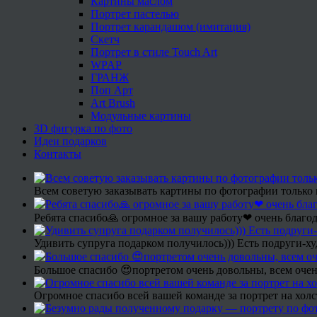
Картины маслом
Портрет пастелью
Портрет карандашом (имитация)
Скетч
Портрет в стиле Touch Art
WPAP
ГРАНЖ
Поп Арт
Art Brush
Модульные картины
3D фигурка по фото
Идеи подарков
Контакты
Всем советую заказывать картины по фотографии только 
Ребята спасибо🙏 огромное за вашу работу❤ очень благод
Удивить супруга подарком получилось))) Есть подруги-х
Большое спасибо 😍портретом очень довольны, всем очен
Огромное спасибо всей вашей команде за портрет на холс