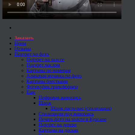
Заказать
Цены
Отзывы
Портрет по фото
Портрет на холсте
Портрет маслом
Картины по номерам
Алмазная мозаика по фото
Картины блестками
Фотокубик трансформер
Еще
Цифровая живопись
Шарж
Шарж пастелью (стилизация)
Стилизация под живопись
Печать фото на холсте в Кургане
Портрет на дереве
Картины на досках