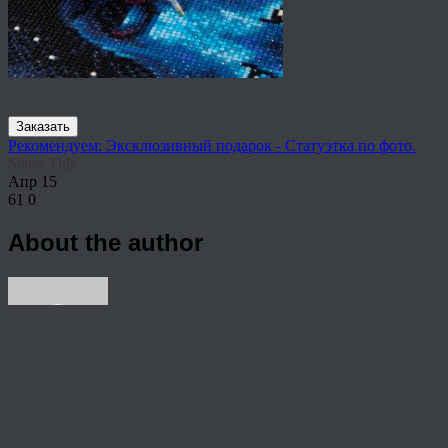
Заказать
Рекомендуем: Эксклюзивный подарок - Статуэтка по фото.
Share This
Апр
15
61
0
About the author
View all articles by rauffri
Post navigation