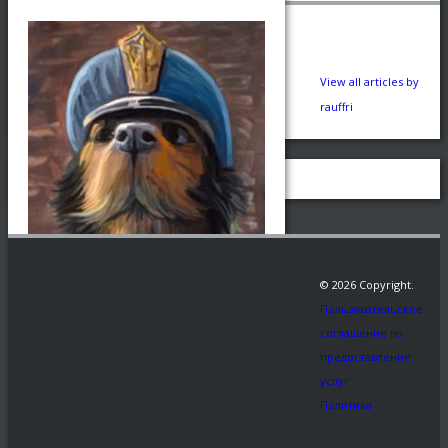
View all articles by
rauffri
© 2026 Copyright.
Пользовательское
соглашение на
предоставление
Заказать
услуг
Политика
Рекомендуем:
Эксклюзивный