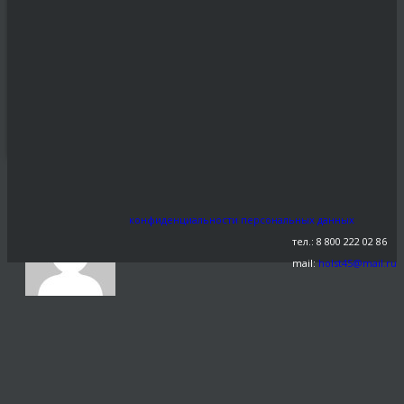
подарок -
Статуэтка по
фото.
Share This
СЕН
0
98
23
←
4-9
конфиденциальности персональных данных
тел.: 8 800 222 02 86
mail:
holst45@mail.ru