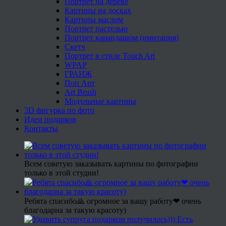
Портрет на дереве
Картины на досках
Картины маслом
Портрет пастелью
Портрет карандашом (имитация)
Скетч
Портрет в стиле Touch Art
WPAP
ГРАНЖ
Поп Арт
Art Brush
Модульные картины
3D фигурка по фото
Идеи подарков
Контакты
Всем советую заказывать картины по фотографии
только в этой студии!
Ребята спасибо🙏 огромное за вашу работу❤ очень
благодарна за такую красоту)