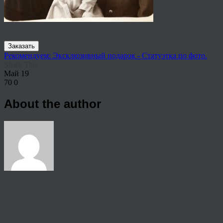
Заказать
Рекомендуем: Эксклюзивный подарок - Статуэтка по фото.
Share This
Май
19
70
0
About the author
View all articles by rauffri
Post navigation