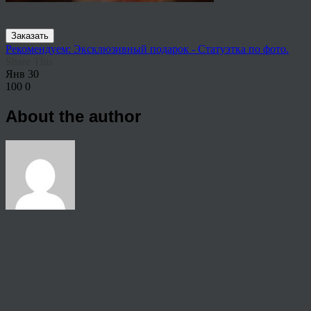
Заказать
Рекомендуем: Эксклюзивный подарок - Статуэтка по фото.
Share This
Янв
30
100
0
About the author
View all articles by rauffri
Post navigation
←
5557772-1024×768
© 2026 Copyright.
Пользовательское соглашение на предоставление услуг