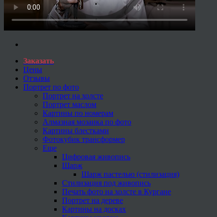
Заказать
Цены
Отзывы
Портрет по фото
Портрет на холсте
Портрет маслом
Картины по номерам
Алмазная мозаика по фото
Картины блестками
Фотокубик трансформер
Еще
Цифровая живопись
Шарж
Шарж пастелью (стилизация)
Стилизация под живопись
Печать фото на холсте в Кургане
Портрет на дереве
Картины на досках