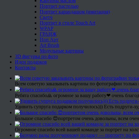
Картины маслом
Портрет пастелью
Портрет карандашом (имитация)
Скетч
Портрет в стиле Touch Art
WPAP
ГРАНЖ
Поп Арт
Art Brush
Модульные картины
3D фигурка по фото
Идеи подарков
Контакты
Всем советую заказывать картины по фотографии только 
Ребята спасибо🙏 огромное за вашу работу❤ очень благод
Удивить супруга подарком получилось))) Есть подруги-х
Большое спасибо 😍портретом очень довольны, всем очен
Огромное спасибо всей вашей команде за портрет на холс