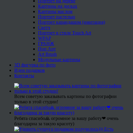
Портрет на дереве
Картины на досках
Картины маслом
Портрет пастелью
Портрет карандашом (имитация)
Скетч
Портрет в стиле Touch Art
WPAP
ГРАНЖ
Поп Арт
Art Brush
Модульные картины
3D фигурка по фото
Идеи подарков
Контакты
Всем советую заказывать картины по фотографии
только в этой студии!
Ребята спасибо🙏 огромное за вашу работу❤ очень
благодарна за такую красоту)