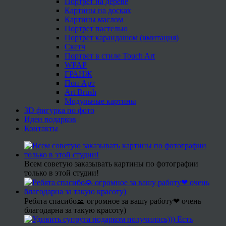
Портрет на дереве
Картины на досках
Картины маслом
Портрет пастелью
Портрет карандашом (имитация)
Скетч
Портрет в стиле Touch Art
WPAP
ГРАНЖ
Поп Арт
Art Brush
Модульные картины
3D фигурка по фото
Идеи подарков
Контакты
Всем советую заказывать картины по фотографии
только в этой студии!
Ребята спасибо🙏 огромное за вашу работу❤ очень
благодарна за такую красоту)