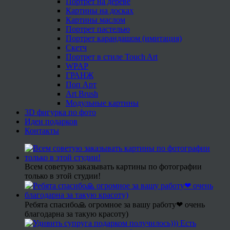
Портрет на дереве
Картины на досках
Картины маслом
Портрет пастелью
Портрет карандашом (имитация)
Скетч
Портрет в стиле Touch Art
WPAP
ГРАНЖ
Поп Арт
Art Brush
Модульные картины
3D фигурка по фото
Идеи подарков
Контакты
Всем советую заказывать картины по фотографии
только в этой студии!
Ребята спасибо🙏 огромное за вашу работу❤ очень
благодарна за такую красоту)