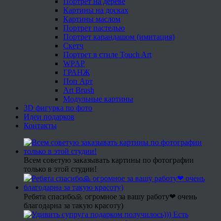
Портрет на дереве
Картины на досках
Картины маслом
Портрет пастелью
Портрет карандашом (имитация)
Скетч
Портрет в стиле Touch Art
WPAP
ГРАНЖ
Поп Арт
Art Brush
Модульные картины
3D фигурка по фото
Идеи подарков
Контакты
Всем советую заказывать картины по фотографии
только в этой студии!
Ребята спасибо🙏 огромное за вашу работу❤ очень
благодарна за такую красоту)