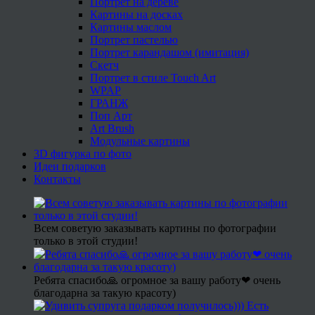
Портрет на дереве
Картины на досках
Картины маслом
Портрет пастелью
Портрет карандашом (имитация)
Скетч
Портрет в стиле Touch Art
WPAP
ГРАНЖ
Поп Арт
Art Brush
Модульные картины
3D фигурка по фото
Идеи подарков
Контакты
Всем советую заказывать картины по фотографии
только в этой студии!
Ребята спасибо🙏 огромное за вашу работу❤ очень
благодарна за такую красоту)