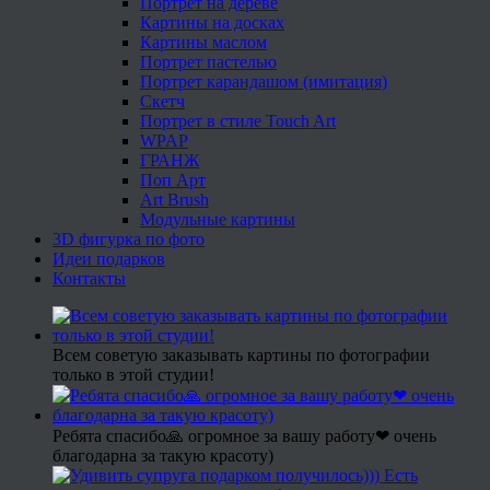
Портрет на дереве
Картины на досках
Картины маслом
Портрет пастелью
Портрет карандашом (имитация)
Скетч
Портрет в стиле Touch Art
WPAP
ГРАНЖ
Поп Арт
Art Brush
Модульные картины
3D фигурка по фото
Идеи подарков
Контакты
Всем советую заказывать картины по фотографии
только в этой студии!
Ребята спасибо🙏 огромное за вашу работу❤ очень
благодарна за такую красоту)