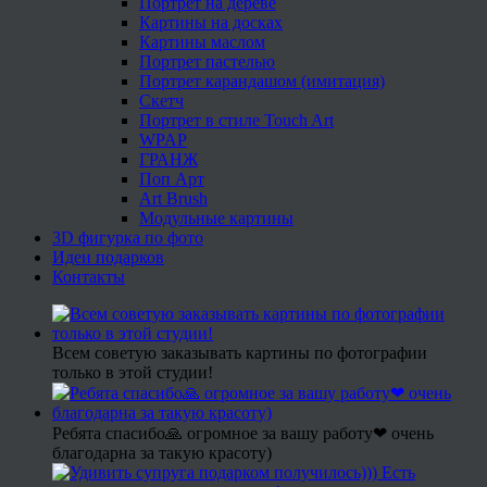
Портрет на дереве
Картины на досках
Картины маслом
Портрет пастелью
Портрет карандашом (имитация)
Скетч
Портрет в стиле Touch Art
WPAP
ГРАНЖ
Поп Арт
Art Brush
Модульные картины
3D фигурка по фото
Идеи подарков
Контакты
Всем советую заказывать картины по фотографии
только в этой студии!
Ребята спасибо🙏 огромное за вашу работу❤ очень
благодарна за такую красоту)