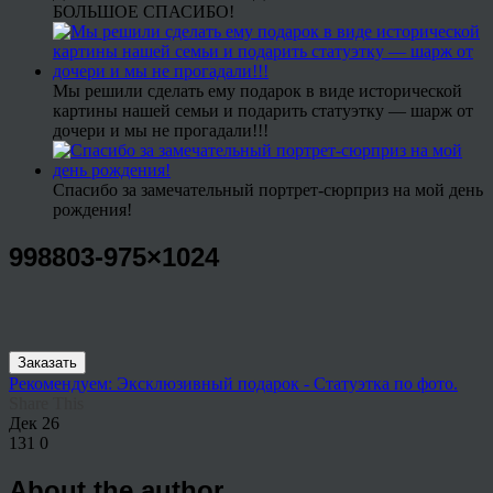
БОЛЬШОЕ СПАСИБО!
Мы решили сделать ему подарок в виде исторической
картины нашей семьи и подарить статуэтку — шарж от
дочери и мы не прогадали!!!
Спасибо за замечательный портрет-сюрприз на мой день
рождения!
998803-975×1024
Заказать
Рекомендуем: Эксклюзивный подарок - Статуэтка по фото.
Share This
Дек
26
131
0
About the author