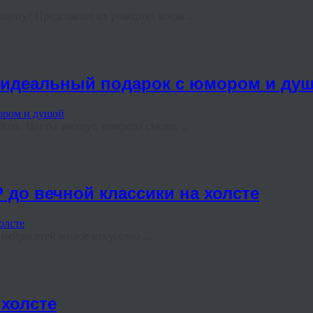
ину? Представьте их реакцию, когда ...
ь идеальный подарок с юмором и ду
ль. Цветы завянут, конфеты съедят, ...
 до вечной классики на холсте
ейросетей живое искусство ...
холсте