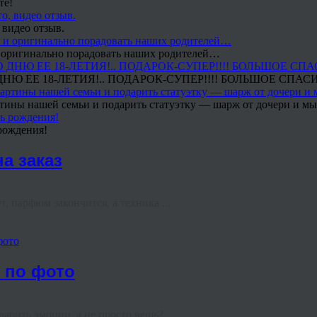
те!
 видео отзыв.
 и оригинально порадовать наших родителей…
Ю ЕЕ 18-ЛЕТИЯ!.. ПОДАРОК-СУПЕР!!!! БОЛЬШОЕ СПАС
тины нашей семьи и подарить статуэтку — шарж от дочери и мы 
рождения!
а заказ
, парфюм закончится, а техника ...
фото
е по фото
арить эмоции, а не просто вещь? ...