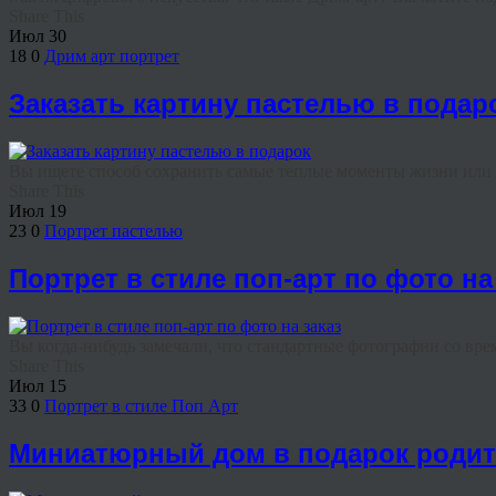
Share This
Июл
30
18
0
Дрим арт портрет
Заказать картину пастелью в подар
Вы ищете способ сохранить самые теплые моменты жизни или и
Share This
Июл
19
23
0
Портрет пастелью
Портрет в стиле поп-арт по фото на
Вы когда-нибудь замечали, что стандартные фотографии со вре
Share This
Июл
15
33
0
Портрет в стиле Поп Арт
Миниатюрный дом в подарок роди