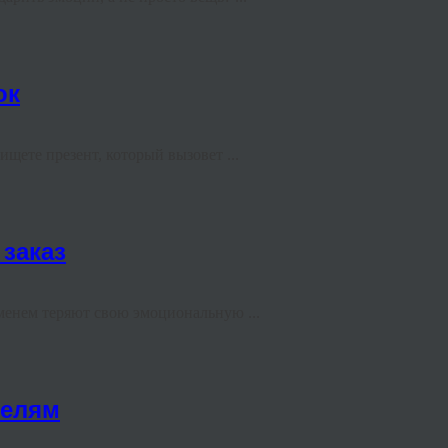
ок
щете презент, который вызовет ...
 заказ
менем теряют свою эмоциональную ...
телям