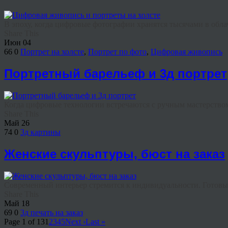
В эпоху, когда цифровые фотографии хранятся тысячами в облач
Share This
Июн
04
66
0
Портрет на холсте
,
Портрет по фото
,
Цифровая живопись
Портретный барельеф и 3д портрет
Когда цифровые технологии встречаются с ручным мастерством,
Share This
Май
26
74
0
3д картины
Женские скульптуры, бюст на заказ
Современный интерьер стремится к индивидуальности. Готовые
Share This
Май
18
69
0
3д печать на заказ
Page 1 of 13
1
2
3
4
5
Next ›
Last »