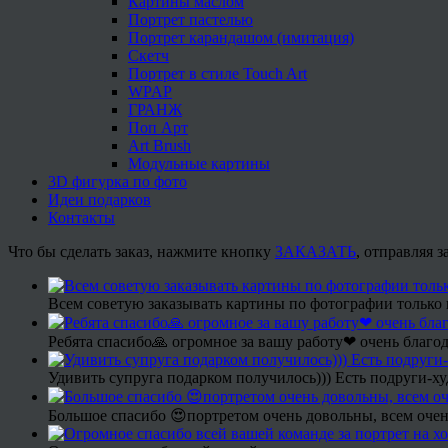
Картины маслом
Портрет пастелью
Портрет карандашом (имитация)
Скетч
Портрет в стиле Touch Art
WPAP
ГРАНЖ
Поп Арт
Art Brush
Модульные картины
3D фигурка по фото
Идеи подарков
Контакты
Что бы сделать заказ, нажмите кнопку
ЗАКАЗАТЬ
, отправляя 
Всем советую заказывать картины по фотографии только 
Ребята спасибо🙏 огромное за вашу работу❤ очень благод
Удивить супруга подарком получилось))) Есть подруги-х
Большое спасибо 😍портретом очень довольны, всем очен