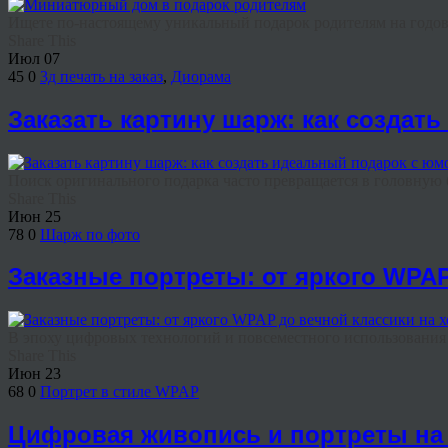
Ищете по-настоящему уникальный подарок родителям на годовщ
Share This
Июл
07
45
0
3д печать на заказ
,
Диорама
Заказать картину шарж: как создат
Поиск оригинального подарка часто превращается в головную бо
Share This
Июн
25
78
0
Шарж по фото
Заказные портреты: от яркого WPAP
В эпоху цифровых технологий и повсеместного использования н
Share This
Июн
23
68
0
Портрет в стиле WPAP
Цифровая живопись и портреты на 