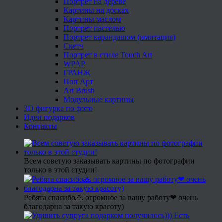
Портрет на дереве
Картины на досках
Картины маслом
Портрет пастелью
Портрет карандашом (имитация)
Скетч
Портрет в стиле Touch Art
WPAP
ГРАНЖ
Поп Арт
Art Brush
Модульные картины
3D фигурка по фото
Идеи подарков
Контакты
Всем советую заказывать картины по фотографии
только в этой студии!
Ребята спасибо🙏 огромное за вашу работу❤ очень
благодарна за такую красоту)