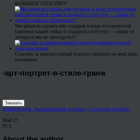
БОЛЬШОЕ СПАСИБО!
Мы решили сделать ему подарок в виде исторической
картины нашей семьи и подарить статуэтку — шарж от
дочери и мы не прогадали!!!
Спасибо за замечательный портрет-сюрприз на мой день
рождения!
-арт-портрет-в-стиле-гранж
Заказать
Рекомендуем: Эксклюзивный подарок - Статуэтка по фото.
Share This
Май
27
93
0
About the author