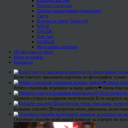
Картины маслом
Портрет пастелью
Портрет карандашом (имитация)
Скетч
Портрет в стиле Touch Art
WPAP
ГРАНЖ
Поп Арт
Art Brush
Модульные картины
3D фигурка по фото
Идеи подарков
Контакты
Всем советую заказывать картины по фотографии только 
Ребята спасибо🙏 огромное за вашу работу❤ очень благод
Удивить супруга подарком получилось))) Есть подруги-х
Большое спасибо 😍портретом очень довольны, всем очен
Огромное спасибо всей вашей команде за портрет на холс