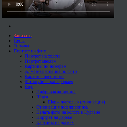
Заказать
Цены
Отзывы
Портрет по фото
Портрет на холсте
Портрет маслом
Картины по номерам
Алмазная мозаика по фото
Картины блестками
Фотокубик трансформер
Еще
Цифровая живопись
Шарж
Шарж пастелью (стилизация)
Стилизация под живопись
Печать фото на холсте в Кургане
Портрет на дереве
Картины на досках