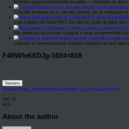
Безумно рады полученному подарку — портрету по фото,
Спасибо большое за то, что мы смогли так не ожиданно
ЗАКАЗЫВАЛИ ПОРТРЕТ ПО ФОТО ДЛЯ ДОЧКИ КО ДН
Мы решили сделать ему подарок в виде исторической кар
Спасибо за замечательный портрет-сюрприз на мой день 
F4RWfe6XDJg-1024×818
Заказать
Рекомендуем: Эксклюзивный подарок - Статуэтка по фото.
Share This
Окт
25
64
0
About the author