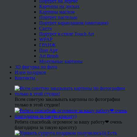
Портрет на дереве
Картины на досках
Картины маслом
Портрет пастелью
Портрет карандашом (имитация)
Скетч
Портрет в стиле Touch Art
WPAP
ГРАНЖ
Поп Арт
Art Brush
Модульные картины
3D фигурка по фото
Идеи подарков
Контакты
Всем советую заказывать картины по фотографии
только в этой студии!
Ребята спасибо🙏 огромное за вашу работу❤ очень
благодарна за такую красоту)