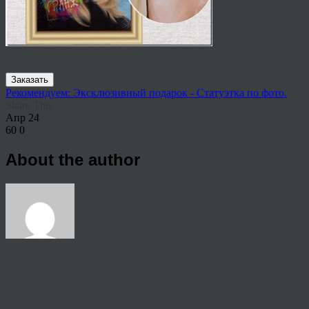
Заказать
Рекомендуем: Эксклюзивный подарок - Статуэтка по фото.
Share This
Апр
24
60
0
About the author
View all articles by anton
Post navigation