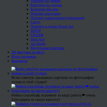
Портрет на дереве
Картины на досках
Картины маслом
Портрет пастелью
Портрет карандашом (имитация)
Скетч
Портрет в стиле Touch Art
WPAP
ГРАНЖ
Поп Арт
Art Brush
Модульные картины
3D фигурка по фото
Идеи подарков
Контакты
Всем советую заказывать картины по фотографии
только в этой студии!
Ребята спасибо🙏 огромное за вашу работу❤ очень
благодарна за такую красоту)