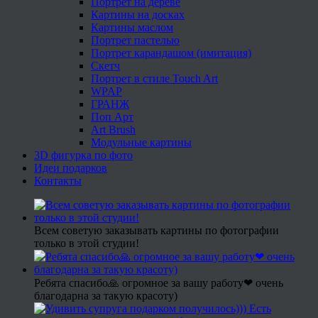
Портрет на дереве
Картины на досках
Картины маслом
Портрет пастелью
Портрет карандашом (имитация)
Скетч
Портрет в стиле Touch Art
WPAP
ГРАНЖ
Поп Арт
Art Brush
Модульные картины
3D фигурка по фото
Идеи подарков
Контакты
Всем советую заказывать картины по фотографии
только в этой студии!
Ребята спасибо🙏 огромное за вашу работу❤ очень
благодарна за такую красоту)