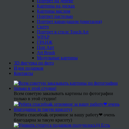
Портрет на дереве
Картины на досках
Картины маслом
Портрет пастелью
Портрет карандашом (имитация)
Скетч
Портрет в стиле Touch Art
WPAP
ГРАНЖ
Поп Арт
Art Brush
Модульные картины
3D фигурка по фото
Идеи подарков
Контакты
Всем советую заказывать картины по фотографии
только в этой студии!
Ребята спасибо🙏 огромное за вашу работу❤ очень
благодарна за такую красоту)