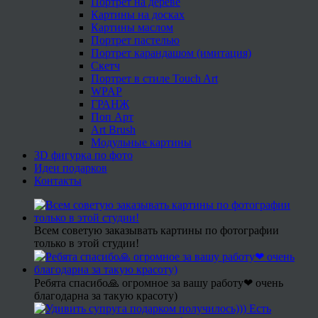
Портрет на дереве
Картины на досках
Картины маслом
Портрет пастелью
Портрет карандашом (имитация)
Скетч
Портрет в стиле Touch Art
WPAP
ГРАНЖ
Поп Арт
Art Brush
Модульные картины
3D фигурка по фото
Идеи подарков
Контакты
Всем советую заказывать картины по фотографии
только в этой студии!
Ребята спасибо🙏 огромное за вашу работу❤ очень
благодарна за такую красоту)