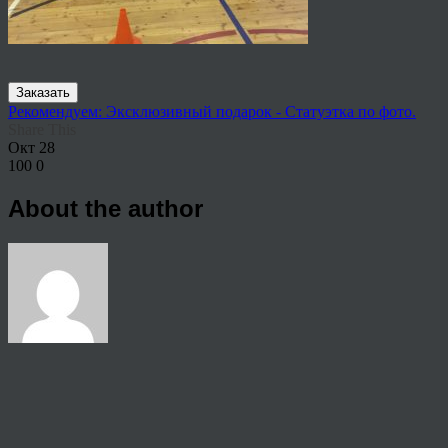
Заказать
Рекомендуем: Эксклюзивный подарок - Статуэтка по фото.
Share This
Окт
28
100
0
About the author
View all articles by rauffri
Post navigation