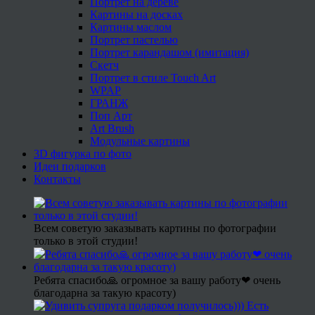
Портрет на дереве
Картины на досках
Картины маслом
Портрет пастелью
Портрет карандашом (имитация)
Скетч
Портрет в стиле Touch Art
WPAP
ГРАНЖ
Поп Арт
Art Brush
Модульные картины
3D фигурка по фото
Идеи подарков
Контакты
Всем советую заказывать картины по фотографии
только в этой студии!
Ребята спасибо🙏 огромное за вашу работу❤ очень
благодарна за такую красоту)