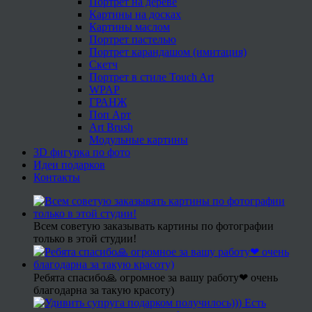
Портрет на дереве
Картины на досках
Картины маслом
Портрет пастелью
Портрет карандашом (имитация)
Скетч
Портрет в стиле Touch Art
WPAP
ГРАНЖ
Поп Арт
Art Brush
Модульные картины
3D фигурка по фото
Идеи подарков
Контакты
Всем советую заказывать картины по фотографии
только в этой студии!
Ребята спасибо🙏 огромное за вашу работу❤ очень
благодарна за такую красоту)