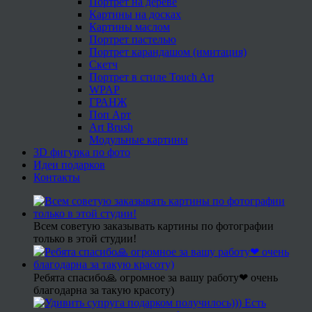
Портрет на дереве
Картины на досках
Картины маслом
Портрет пастелью
Портрет карандашом (имитация)
Скетч
Портрет в стиле Touch Art
WPAP
ГРАНЖ
Поп Арт
Art Brush
Модульные картины
3D фигурка по фото
Идеи подарков
Контакты
Всем советую заказывать картины по фотографии
только в этой студии!
Ребята спасибо🙏 огромное за вашу работу❤ очень
благодарна за такую красоту)