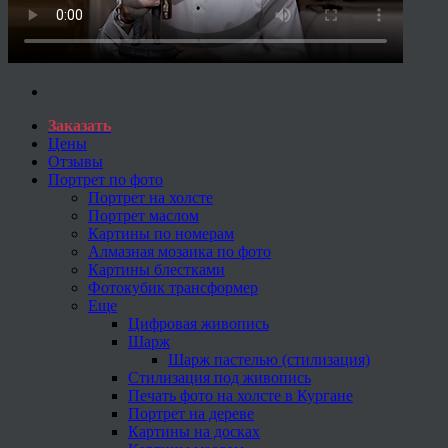
Заказать
Цены
Отзывы
Портрет по фото
Портрет на холсте
Портрет маслом
Картины по номерам
Алмазная мозаика по фото
Картины блестками
Фотокубик трансформер
Еще
Цифровая живопись
Шарж
Шарж пастелью (стилизация)
Стилизация под живопись
Печать фото на холсте в Кургане
Портрет на дереве
Картины на досках