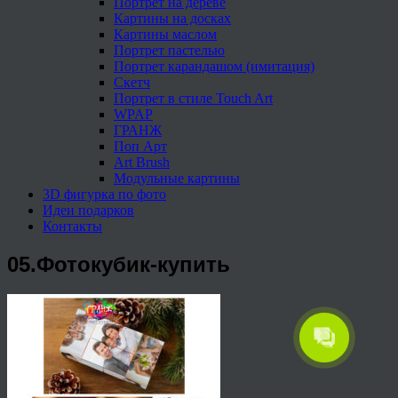
Портрет на дереве
Картины на досках
Картины маслом
Портрет пастелью
Портрет карандашом (имитация)
Скетч
Портрет в стиле Touch Art
WPAP
ГРАНЖ
Поп Арт
Art Brush
Модульные картины
3D фигурка по фото
Идеи подарков
Контакты
05.Фотокубик-купить