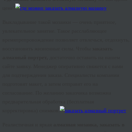
цене?
Выкладывание такой мозаики — очень приятное,
увлекательное занятие. Такое расслабляющее
времяпрепровождение позволяет отвлечься, отдохнуть,
восстановить жизненные силы. Чтобы
заказать
алмазный портрет,
достаточно оставить на нашем
сайте заявку. Менеджер оперативно свяжется с вами
для подтверждения заказа. Специалисты компании
подготовят макет, а затем отправят его на
согласование. По желанию заказчика возможна
предварительная обработка (бесплатная
корректировка) снимков.
Реалистичная и яркая
алмазная мозаика, заказать в