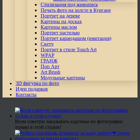
Стилизация под живопись
Печать фото на холсте в Кургане
Портрет на дереве
Картины на досках
Картины маслом
Портрет пастелью
Портрет карандашом (имитация)
Скетч
Портрет в стиле Touch Art
WPAP
ГРАНЖ
Поп Арт
Art Brush
Модульные картины
3D фигурка по фото
Идеи подарков
Контакты
Всем советую заказывать картины по фотографии
только в этой студии!