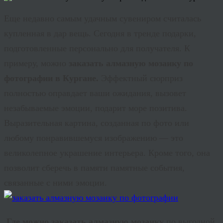
Еще недавно самым удачным сувениром считалась
купленная в дар вещь. Сегодня в
тренде
подарки,
подготовленные персонально для получателя. К
примеру, можно
заказать алмазную мозаику по
фотографии в Кургане.
Эффектный сюрприз
полностью оправдает ваши ожидания, вызовет
незабываемые эмоции, подарит море позитива.
Выразительная картина, созданная по фото или
любому понравившемуся изображению — это
великолепное украшение интерьера. Кроме того, она
позволит сберечь в памяти памятные события,
связанные с ними эмоции.
Где можно заказать алмазную мозаику
по выгодной