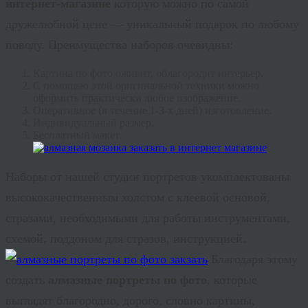
интернет-магазине
которую можно по самой
дружелюбной цене — уникальный подарок по любому
поводу. Преимущества наборов очевидны:
Картина по фото оживит, облагородит интерьер.
С помощью этой оригинальной техники можно
оформить практически любое изображение.
Оперативное (в течение 1-3-х дней) изготовление.
Индивидуальный размер.
Бесплатный макет.
Наборы от нашей студии портретов укомплектованы
высококачественным холстом с клеевой основой,
стразами, необходимыми для работы инструментами,
схемой, поддоном для стразов, инструкцией.
Благодаря этому
создать
алмазные портреты по фото
, которые
выглядят благородно, дорого, словно картины,