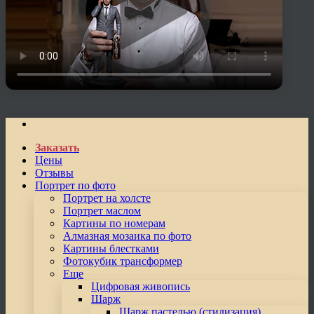
Заказать
Цены
Отзывы
Портрет по фото
Портрет на холсте
Портрет маслом
Картины по номерам
Алмазная мозаика по фото
Картины блестками
Фотокубик трансформер
Еще
Цифровая живопись
Шарж
Шарж пастелью (стилизация)