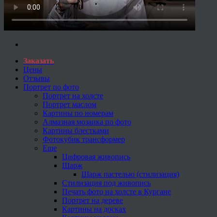
Заказать
Цены
Отзывы
Портрет по фото
Портрет на холсте
Портрет маслом
Картины по номерам
Алмазная мозаика по фото
Картины блестками
Фотокубик трансформер
Еще
Цифровая живопись
Шарж
Шарж пастелью (стилизация)
Стилизация под живопись
Печать фото на холсте в Кургане
Портрет на дереве
Картины на досках