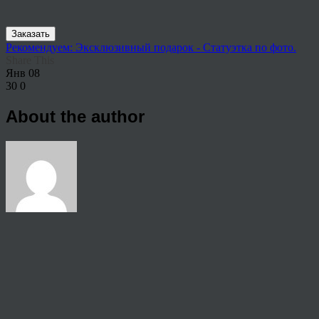
Заказать
Рекомендуем: Эксклюзивный подарок - Статуэтка по фото.
Share This
Янв
08
30
0
About the author
View all articles by anton
Post navigation
←
Заказать картины по номерам на холсте по фото Курган
© 2026 Copyright.
Пользовательское соглашение на предоставление услуг