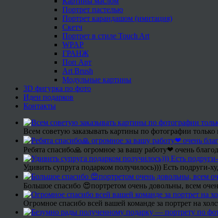
Картины маслом
Портрет пастелью
Портрет карандашом (имитация)
Скетч
Портрет в стиле Touch Art
WPAP
ГРАНЖ
Поп Арт
Art Brush
Модульные картины
3D фигурка по фото
Идеи подарков
Контакты
Всем советую заказывать картины по фотографии только 
Ребята спасибо🙏 огромное за вашу работу❤ очень благод
Удивить супруга подарком получилось))) Есть подруги-х
Большое спасибо 😍портретом очень довольны, всем очен
Огромное спасибо всей вашей команде за портрет на холс