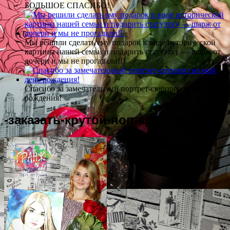
БОЛЬШОЕ СПАСИБО!
Мы решили сделать ему подарок в виде исторической
картины нашей семьи и подарить статуэтку — шарж от
дочери и мы не прогадали!!!
Спасибо за замечательный портрет-сюрприз на мой день
рождения!
-заказать-крутой-поп-арт-портрет