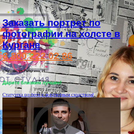
Заказать портрет по
фотографии на холсте в
Кургане
8 800 222 02 86
г. Курган, ул. Пичугина, 21
Дарите близким лучшее!
Статуэтка по фото с портретным сходством!