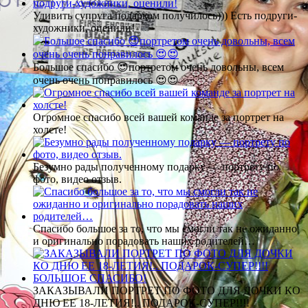
Удивить супруга подарком получилось))) Есть подруги-
художники, оценили!
Большое спасибо 😍портретом очень довольны, всем
очень очень понравилось 😍😍
Огромное спасибо всей вашей команде за портрет на
холсте!
Безумно рады полученному подарку — портрету по
фото, видео отзыв.
Спасибо большое за то, что мы смогли так не ожиданно
и оригинально порадовать наших родителей…
ЗАКАЗЫВАЛИ ПОРТРЕТ ПО ФОТО ДЛЯ ДОЧКИ КО
ДНЮ ЕЕ 18-ЛЕТИЯ!.. ПОДАРОК-СУПЕР!!!!