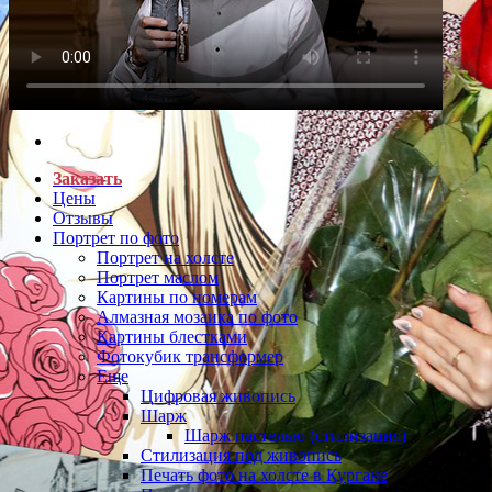
Заказать
Цены
Отзывы
Портрет по фото
Портрет на холсте
Портрет маслом
Картины по номерам
Алмазная мозаика по фото
Картины блестками
Фотокубик трансформер
Еще
Цифровая живопись
Шарж
Шарж пастелью (стилизация)
Стилизация под живопись
Печать фото на холсте в Кургане