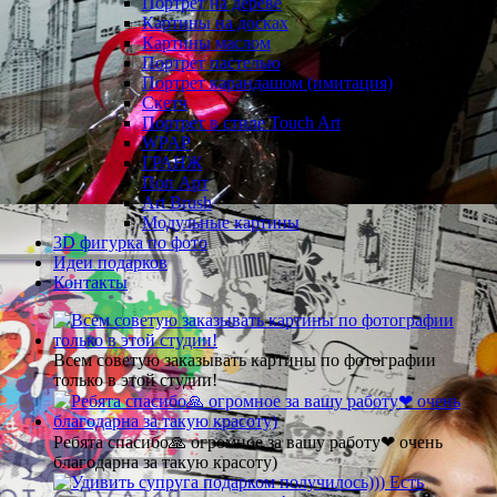
Портрет на дереве
Картины на досках
Картины маслом
Портрет пастелью
Портрет карандашом (имитация)
Скетч
Портрет в стиле Touch Art
WPAP
ГРАНЖ
Поп Арт
Art Brush
Модульные картины
3D фигурка по фото
Идеи подарков
Контакты
Всем советую заказывать картины по фотографии
только в этой студии!
Ребята спасибо🙏 огромное за вашу работу❤ очень
благодарна за такую красоту)