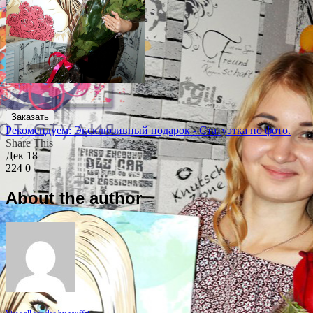
Заказать
Рекомендуем: Эксклюзивный подарок - Статуэтка по фото.
Share This
Дек
18
224
0
About the author