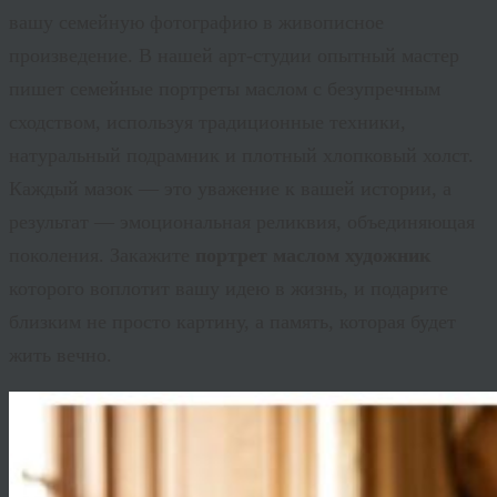
вашу семейную фотографию в живописное
произведение. В нашей арт-студии опытный мастер
пишет
семейные портреты маслом
с безупречным
сходством, используя традиционные техники,
натуральный подрамник и плотный хлопковый холст.
Каждый мазок — это уважение к вашей истории, а
результат — эмоциональная реликвия, объединяющая
поколения. Закажите
портрет маслом художник
которого воплотит вашу идею в жизнь, и подарите
близким не просто картину, а память, которая будет
жить вечно.