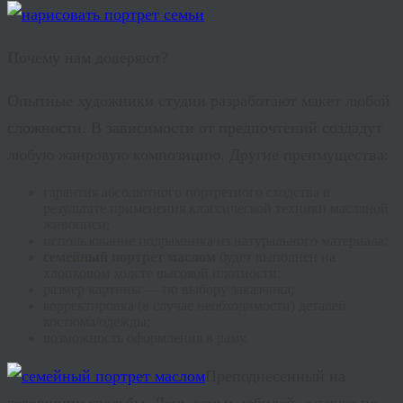
Почему нам доверяют?
Опытные художники студии разработают макет любой
сложности. В зависимости от предпочтений создадут
любую жанровую композицию. Другие преимущества:
гарантия абсолютного портретного сходства в
результате применения классической техники масляной
живописи;
использование подрамника из натурального материала;
семейный портрет маслом
будет выполнен на
хлопковом холсте высокой плотности;
размер картины — по выбору заказчика;
корректировка (в случае необходимости) деталей
костюма/одежды;
возможность оформления в раму.
Преподнесенный на
годовщину свадьбы, День семьи, юбилей, а также по