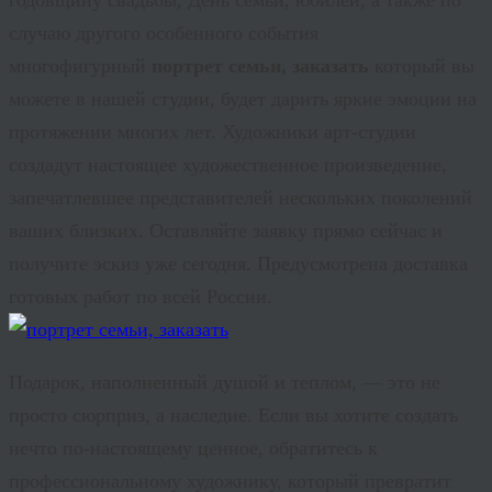
случаю другого особенного события
многофигурный
портрет семьи, заказать
который вы
можете в нашей студии, будет дарить яркие эмоции на
протяжении многих лет. Художники арт-студии
создадут настоящее художественное произведение,
запечатлевшее представителей нескольких поколений
ваших близких. Оставляйте заявку прямо сейчас и
получите эскиз уже сегодня. Предусмотрена доставка
готовых работ по всей России.
Подарок, наполненный душой и теплом, — это не
просто сюрприз, а наследие. Если вы хотите создать
нечто по-настоящему ценное, обратитесь к
профессиональному
художнику
, который превратит