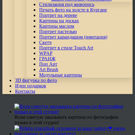
Стилизация под живопись
Печать фото на холсте в Кургане
Портрет на дереве
Картины на досках
Картины маслом
Портрет пастелью
Портрет карандашом (имитация)
Скетч
Портрет в стиле Touch Art
WPAP
ГРАНЖ
Поп Арт
Art Brush
Модульные картины
3D фигурка по фото
Идеи подарков
Контакты
Всем советую заказывать картины по фотографии
только в этой студии!