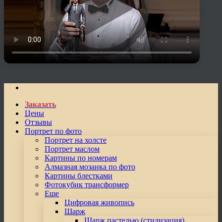
Заказать
Цены
Отзывы
Портрет по фото
Портрет на холсте
Портрет маслом
Картины по номерам
Алмазная мозаика по фото
Картины блестками
Фотокубик трансформер
Еще
Цифровая живопись
Шарж
Шарж пастелью (стилизация)