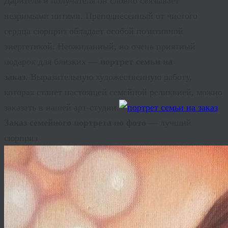
Дарителя и получателя он словно связывает
незримыми нитями. Преподнесенный от чистого
сердца сюрприз обладает особой позитивной
энергетикой. Неожиданный, но очень приятный
подарок для близких —
портрет семьи на
заказ.
Выразительную художественную работу,
которая станет настоящей семейной реликвией, можно
заказать в нашей арт-студии.
Заказ семейного портрета по фото
— лучший
сюрприз