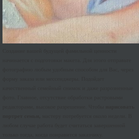
Создание вашей будущей фамильной ценности
начинается с подготовки макета. Для этого отправьте
фотографию любым удобным способом для Вас, через
форму заказа или мессенджеры. Подойдет
качественный семейный снимок и даже разрозненные
фото. Главное, отсутствие обработки растровыми
редакторами, высокое разрешение. Чтобы
нарисовать
портрет семьи,
мастеру потребуется около недели. В
любом случае работа будет считаться завершенной
только тогда, когда понравится заказчику.