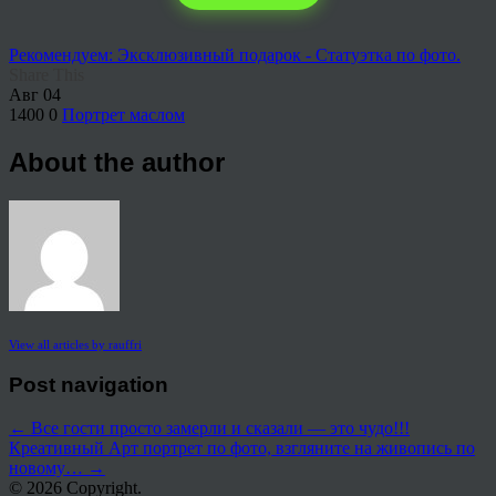
Рекомендуем: Эксклюзивный подарок - Статуэтка по фото.
Share This
Авг
04
1400
0
Портрет маслом
About the author
View all articles by rauffri
Post navigation
←
Все гости просто замерли и сказали — это чудо!!!
Креативный Арт портрет по фото, взгляните на живопись по
новому…
→
© 2026 Copyright.