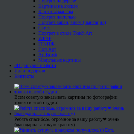
Портрет на дереве
Картины на досках
Картины маслом
Портрет пастелью
Портрет карандашом (имитация)
Скетч
Портрет в стиле Touch Art
WPAP
ГРАНЖ
Поп Арт
Art Brush
Модульные картины
3D фигурка по фото
Идеи подарков
Контакты
Всем советую заказывать картины по фотографии
только в этой студии!
Ребята спасибо🙏 огромное за вашу работу❤ очень
благодарна за такую красоту)