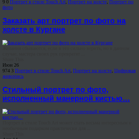
9
0
Портрет в стиле Touch Art
,
Портрет на холсте
,
Портрет по
фото
Заказать арт портрет по фото на
холсте в Кургане
Желания сбываются, если в это сильно верить, но в данном
случае, мастера своих рук превратят ...
Share This
Июн
26
974
3
Портрет в стиле Touch Art
,
Портрет на холсте
,
Цифровая
живопись
Стильный портрет по фото,
исполненный манерной кистью…
Портрет в стиле Touch Art может стать весьма интересным и
необычным подарком практически для ...
Share This