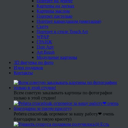
Портрет на дереве
Картины на досках
Картины маслом
Портрет пастелью
Портрет карандашом (имитация)
Скетч
Портрет в стиле Touch Art
WPAP
ГРАНЖ
Поп Арт
Art Brush
Модульные картины
3D фигурка по фото
Идеи подарков
Контакты
Всем советую заказывать картины по фотографии
только в этой студии!
Ребята спасибо🙏 огромное за вашу работу❤ очень
благодарна за такую красоту)