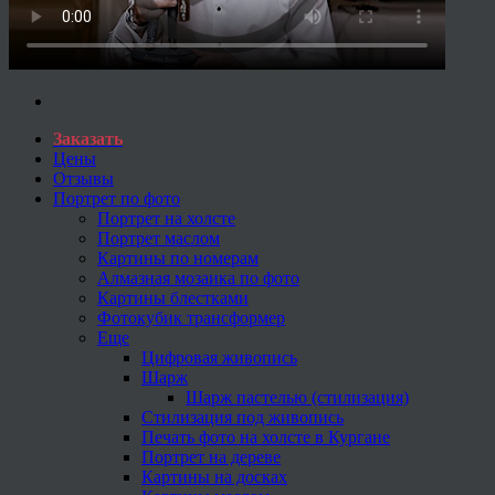
Заказать
Цены
Отзывы
Портрет по фото
Портрет на холсте
Портрет маслом
Картины по номерам
Алмазная мозаика по фото
Картины блестками
Фотокубик трансформер
Еще
Цифровая живопись
Шарж
Шарж пастелью (стилизация)
Стилизация под живопись
Печать фото на холсте в Кургане
Портрет на дереве
Картины на досках