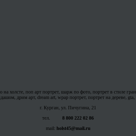
на холсте, поп арт портрет, шарж по фото, портрет в стиле гран
шом, дрим арт, dream art, wpap портрет, портрет на дереве, gta,
г. Курган, ул. Пичугина, 21
тел.
8 800 222 02 86
mail:
holst45@mail.ru