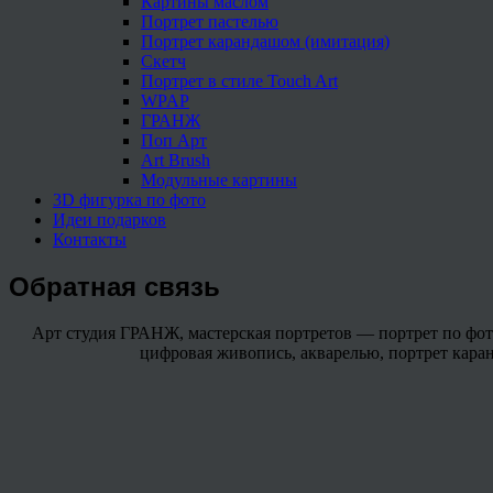
Картины маслом
Портрет пастелью
Портрет карандашом (имитация)
Скетч
Портрет в стиле Touch Art
WPAP
ГРАНЖ
Поп Арт
Art Brush
Модульные картины
3D фигурка по фото
Идеи подарков
Контакты
Обратная связь
Арт студия ГРАНЖ, мастерская портретов — портрет по фото 
цифровая живопись, акварелью, портрет каранда