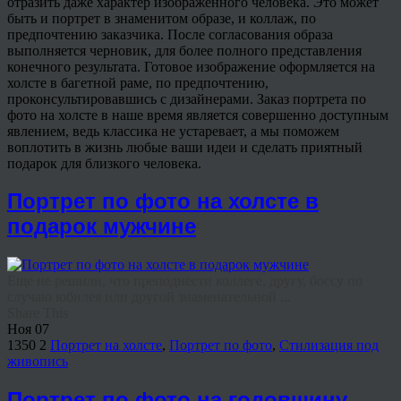
отразить даже характер изображенного человека. Это может
быть и портрет в знаменитом образе, и коллаж, по
предпочтению заказчика. После согласования образа
выполняется черновик, для более полного представления
конечного результата. Готовое изображение оформляется на
холсте в багетной раме, по предпочтению,
проконсультировавшись с дизайнерами. Заказ портрета по
фото на холсте в наше время является совершенно доступным
явлением, ведь классика не устаревает, а мы поможем
воплотить в жизнь любые ваши идеи и сделать приятный
подарок для близкого человека.
Портрет по фото на холсте в
подарок мужчине
Еще не решили, что преподнести коллеге, другу, боссу по
случаю юбилея или другой знаменательной ...
Share This
Ноя
07
1350
2
Портрет на холсте
,
Портрет по фото
,
Стилизация под
живопись
Портрет по фото на годовщину