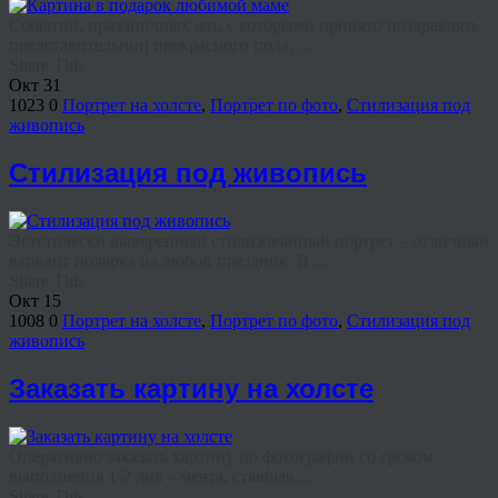
Событий, праздничных дат, с которыми принято поздравлять
представительниц прекрасного пола, ...
Share This
Окт
31
1023
0
Портрет на холсте
,
Портрет по фото
,
Стилизация под
живопись
Стилизация под живопись
Эстетически выверенный стилизованный портрет – отличный
вариант подарка на любой праздник. В ...
Share This
Окт
15
1008
0
Портрет на холсте
,
Портрет по фото
,
Стилизация под
живопись
Заказать картину на холсте
Оперативно заказать картину по фотографии со сроком
выполнения 1-2 дня – мечта, ставшая ...
Share This