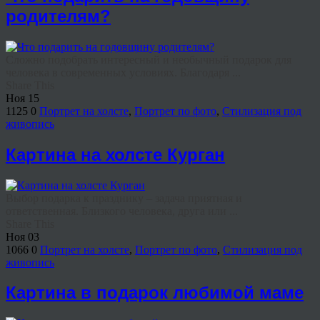
родителям?
Сложно подобрать интересный и необычный подарок для
человека в современных условиях. Благодаря ...
Share This
Ноя
15
1125
0
Портрет на холсте
,
Портрет по фото
,
Стилизация под
живопись
Картина на холсте Курган
Выбор подарка к празднику – задача приятная и
ответственная. Близкого человека, друга или ...
Share This
Ноя
03
1066
0
Портрет на холсте
,
Портрет по фото
,
Стилизация под
живопись
Картина в подарок любимой маме