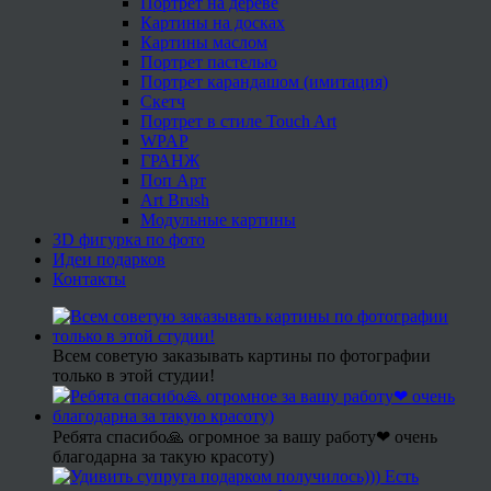
Портрет на дереве
Картины на досках
Картины маслом
Портрет пастелью
Портрет карандашом (имитация)
Скетч
Портрет в стиле Touch Art
WPAP
ГРАНЖ
Поп Арт
Art Brush
Модульные картины
3D фигурка по фото
Идеи подарков
Контакты
Всем советую заказывать картины по фотографии
только в этой студии!
Ребята спасибо🙏 огромное за вашу работу❤ очень
благодарна за такую красоту)