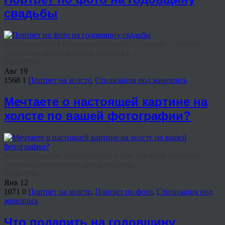
свадьбы
Что подарить на годовщину свадьбы? Свадьба — особое
торжество, которое всегда остается в ...
Share This
Авг
19
1568
1
Портрет на холсте
,
Стилизация под живопись
Мечтаете о настоящей картине на
холсте по вашей фотографии?
Когда-нибудь вы задумывались о том, как одна из ваших
любимых фотографий могла бы стать ...
Share This
Янв
12
1071
0
Портрет на холсте
,
Портрет по фото
,
Стилизация под
живопись
Что подарить на годовщину