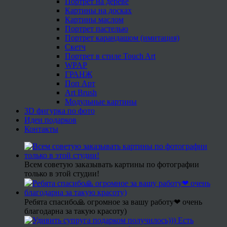
Портрет на дереве
Картины на досках
Картины маслом
Портрет пастелью
Портрет карандашом (имитация)
Скетч
Портрет в стиле Touch Art
WPAP
ГРАНЖ
Поп Арт
Art Brush
Модульные картины
3D фигурка по фото
Идеи подарков
Контакты
Всем советую заказывать картины по фотографии
только в этой студии!
Ребята спасибо🙏 огромное за вашу работу❤ очень
благодарна за такую красоту)