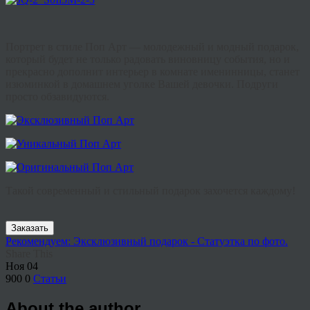
Портрет в стиле Поп Арт — молодежный и модный подарок,
который будет не только радовать виновницу события, но и
прекрасно дополнит интерьер в комнате именинницы, станет
изюминкой в домашнем уголке Вашей девочки. Подруги
просто обзавидуются.
Такой современный и стильный подарок захочется каждому!
Заказать
Рекомендуем: Эксклюзивный подарок - Статуэтка по фото.
Share This
Ноя
04
900
0
Статьи
About the author