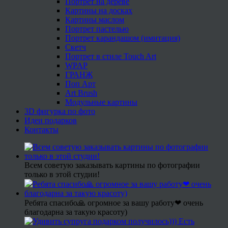
Портрет на дереве
Картины на досках
Картины маслом
Портрет пастелью
Портрет карандашом (имитация)
Скетч
Портрет в стиле Touch Art
WPAP
ГРАНЖ
Поп Арт
Art Brush
Модульные картины
3D фигурка по фото
Идеи подарков
Контакты
Всем советую заказывать картины по фотографии
только в этой студии!
Ребята спасибо🙏 огромное за вашу работу❤ очень
благодарна за такую красоту)