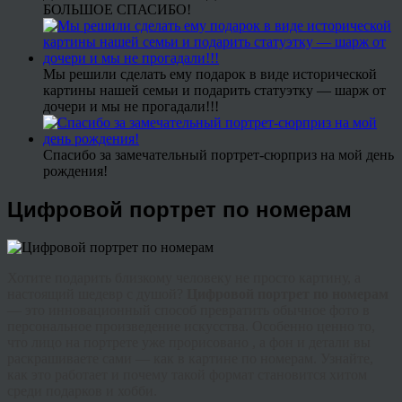
БОЛЬШОЕ СПАСИБО!
Мы решили сделать ему подарок в виде исторической
картины нашей семьи и подарить статуэтку — шарж от
дочери и мы не прогадали!!!
Спасибо за замечательный портрет-сюрприз на мой день
рождения!
Цифровой портрет по номерам
Хотите подарить близкому человеку не просто картину, а
настоящий шедевр с душой?
Цифровой портрет по номерам
— это инновационный способ превратить обычное фото в
персональное произведение искусства. Особенно ценно то,
что лицо на портрете уже прорисовано , а фон и детали вы
раскрашиваете сами — как в картине по номерам. Узнайте,
как это работает и почему такой формат становится хитом
среди подарков и хобби.