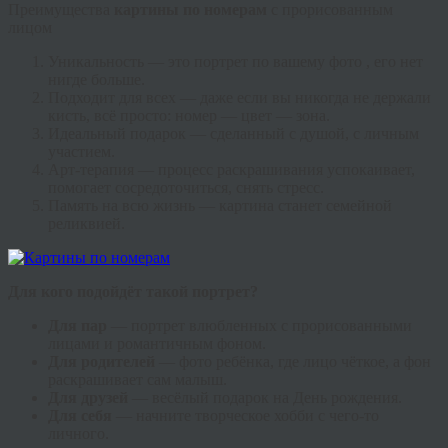
Преимущества
картины по номерам
с прорисованным
лицом
Уникальность — это портрет по вашему фото , его нет
нигде больше.
Подходит для всех — даже если вы никогда не держали
кисть, всё просто: номер — цвет — зона.
Идеальный подарок — сделанный с душой, с личным
участием.
Арт-терапия — процесс раскрашивания успокаивает,
помогает сосредоточиться, снять стресс.
Память на всю жизнь — картина станет семейной
реликвией.
Для кого подойдёт такой портрет?
Для пар
— портрет влюбленных с прорисованными
лицами и романтичным фоном.
Для родителей
— фото ребёнка, где лицо чёткое, а фон
раскрашивает сам малыш.
Для друзей
— весёлый подарок на День рождения.
Для себя
— начните творческое хобби с чего-то
личного.