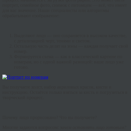
портрет, семейное фото, снимок с питомцем — всё, что имеет
для вас значение. Наши специалисты или алгоритмы
обрабатывают изображение:
Выделяют лицо — оно сохраняется в высоком качестве,
с детализацией черт, тенями и светом.
Остальную часть делят на зоны — каждая получает свой
номер.
Формируется схема — как в классической картине по
номерам, но с одной важной разницей: ваше лицо уже
готово.
Вы получаете холст, набор акриловых красок, кисти и
инструкцию. Остаётся только взяться за кисть и погрузиться в
творческий процесс.
Почему лицо прорисовано? Что вы получаете?
Многие задаются вопросом:
зачем оставлять лицо готовым?