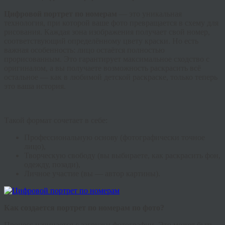
Цифровой портрет по номерам
— это уникальная
технология, при которой ваше фото превращается в схему для
рисования. Каждая зона изображения получает свой номер,
соответствующий определённому цвету краски. Но есть
важная особенность: лицо остаётся полностью
прорисованным. Это гарантирует максимальное сходство с
оригиналом, а вы получаете возможность раскрасить всё
остальное — как в любимой детской раскраске, только теперь
это ваша история.
Такой формат сочетает в себе:
Профессиональную основу (фотографически точное
лицо),
Творческую свободу (вы выбираете, как раскрасить фон,
одежду, позади),
Личное участие (вы — автор картины).
Как создается портрет по номерам по фото?
Процесс начинается с загрузки фотографии. Это может быть