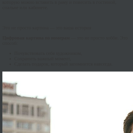
которую можно вставить в раму и повесить в гостиной,
спальне или кабинете.
Это не просто картина — это ваша история
Цифровая картина по номерам
— это не просто хобби. Это
способ:
Почувствовать себя художником,
Сохранить важный момент,
Сделать подарок, который запомнится навсегда.