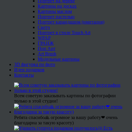
Портрет на дереве
Картины на досках
Картины маслом
Портрет пастелью
Портрет карандашом (имитация)
Скетч
Портрет в стиле Touch Art
WPAP
ГРАНЖ
Поп Арт
Art Brush
Модульные картины
3D фигурка по фото
Идеи подарков
Контакты
Всем советую заказывать картины по фотографии
только в этой студии!
Ребята спасибо🙏 огромное за вашу работу❤ очень
благодарна за такую красоту)