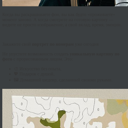
Когда вы раскрашиваете фон, вы как будто «проживаете»
момент заново. А когда смотрите на готовую картину —
видите не просто изображение, а свой вклад, время, эмоции.
Закажите свой
портрет по номерам
уже сегодня
Не упустите возможность создать
уникальную картину по
фото
с прорисованным лицом. Это:
🎨 Искусство без опыта,
💖 Подарок с душой,
🖼️ Домашний шедевр, сделанный своими руками.