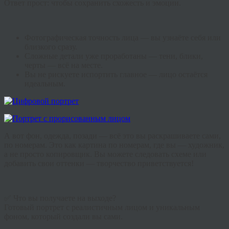
Ответ прост: чтобы сохранить схожесть и эмоции.
Фотографическая точность лица — вы узнаёте себя или
близкого сразу.
Сложные детали уже проработаны — тени, блики,
черты — всё на месте.
Вы не рискуете испортить главное — лицо остаётся
идеальным.
А вот фон, одежда, позади — всё это вы раскрашиваете сами,
по номерам. Это как картина по номерам, где вы — художник,
а не просто копировщик. Вы можете следовать схеме или
добавить свои оттенки — творчество приветствуется!
✅ Что вы получаете на выходе?
Готовый портрет с реалистичным лицом и уникальным
фоном, который создали вы сами.