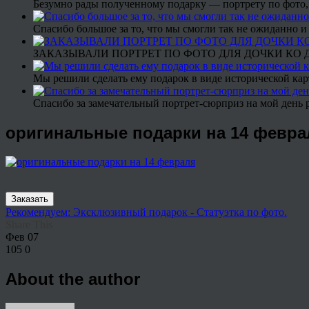
Безумно рады полученному подарку — портрету по фото,
Спасибо большое за то, что мы смогли так не ожиданно
ЗАКАЗЫВАЛИ ПОРТРЕТ ПО ФОТО ДЛЯ ДОЧКИ КО ДН
Мы решили сделать ему подарок в виде исторической кар
Спасибо за замечательный портрет-сюрприз на мой день 
оригинальные подарки на 14 февра
Заказать
Рекомендуем: Эксклюзивный подарок - Статуэтка по фото.
Share This
Фев
07
105
0
About the author