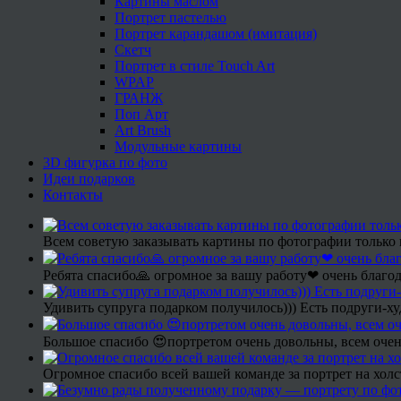
Картины маслом
Портрет пастелью
Портрет карандашом (имитация)
Скетч
Портрет в стиле Touch Art
WPAP
ГРАНЖ
Поп Арт
Art Brush
Модульные картины
3D фигурка по фото
Идеи подарков
Контакты
Всем советую заказывать картины по фотографии только 
Ребята спасибо🙏 огромное за вашу работу❤ очень благод
Удивить супруга подарком получилось))) Есть подруги-х
Большое спасибо 😍портретом очень довольны, всем очен
Огромное спасибо всей вашей команде за портрет на холс