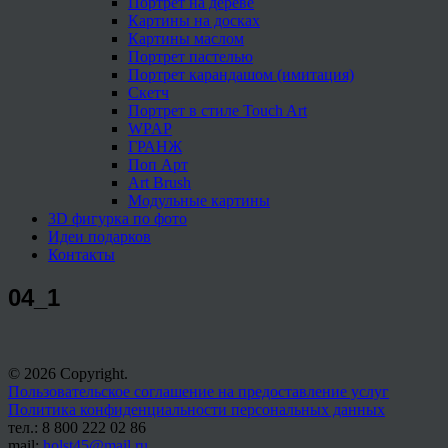
Портрет на дереве
Картины на досках
Картины маслом
Портрет пастелью
Портрет карандашом (имитация)
Скетч
Портрет в стиле Touch Art
WPAP
ГРАНЖ
Поп Арт
Art Brush
Модульные картины
3D фигурка по фото
Идеи подарков
Контакты
04_1
© 2026 Copyright.
Пользовательское соглашение на предоставление услуг
Политика конфиденциальности персональных данных
тел.: 8 800 222 02 86
mail:
holst45@mail.ru