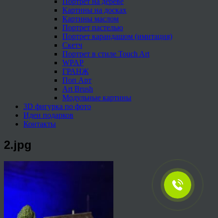
Портрет на дереве
Картины на досках
Картины маслом
Портрет пастелью
Портрет карандашом (имитация)
Скетч
Портрет в стиле Touch Art
WPAP
ГРАНЖ
Поп Арт
Art Brush
Модульные картины
3D фигурка по фото
Идеи подарков
Контакты
2.jpg