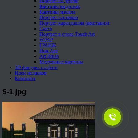
Портрет на дереве
Картины на досках
Картины маслом
Портрет пастелью
Портрет карандашом (имитация)
Скетч
Портрет в стиле Touch Art
WPAP
ГРАНЖ
Поп Арт
Art Brush
Модульные картины
3D фигурка по фото
Идеи подарков
Контакты
5-1.jpg