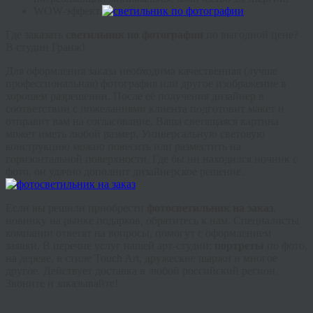
WOW-эффект.
Где заказать
светильник по фотографии
по выгодной цене?
В студии Гранж!
Для оформления заказа необходима качественная (лучше
профессиональная) фотография или другое изображение в
хорошем разрешении. После её получения дизайнер в
соответствии с пожеланиями клиента подготовит макет и
отправит вам на согласование. Ваша светящаяся картина
может иметь любой размер. Универсальную световую
конструкцию можно повесить или разместить на
горизонтальной поверхности. Где бы ни находился ночник с
фото, он удачно дополнит дизайнерское решение.
Если вы решили приобрести
фотосветильник на заказ
,
новинку на рынке подарков, обратитесь к нам. Специалисты
компании ответят на вопросы, помогут с оформлением
заявки. В перечне услуг нашей арт-студии:
портреты
по фото,
на дереве, в стиле Touch Art, дружеские шаржи и многое
другое. Действует доставка в любой российский регион.
Звоните и заказывайте!