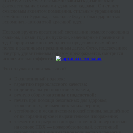
«LOVE STORY». У нас можно
заказать
дизайнерский
фотосветильник с самыми удачными кадрами. Он станет
смысловым акцентом помещения, стильным украшением
семейного гнёздышка, а молодые будут с благодарностью
вспоминать автора этой красивой идеи.
Поводов вручить креативный светильник немало: годовщина
свадьбы, Новый год, выпускной, календарные праздники и
т.д. Сюрприз можно преподнести представителям обоих
полов к различным праздничным датам. Фото, подсвеченное
изнутри, удивительным образом преображается, смотрится
исключительно эффектно.
Что получают наши заказчики?
Эксклюзивный подарок;
гарантию первоклассного качества;
индивидуальную подготовку макета;
ручную сборку
картины с подсветкой
;
печать при помощи безопасных для здоровья,
экологичных, не имеющих запаха чернил;
устойчивое к механическим воздействиям, защищённое
от выгорания яркое и выразительное изображение;
элемент интерьерного декора с прочной поверхностью
на основе ПВХ — пожаробезопасный, эстетичный,
потребляющий минимальное количество эл/энергии;