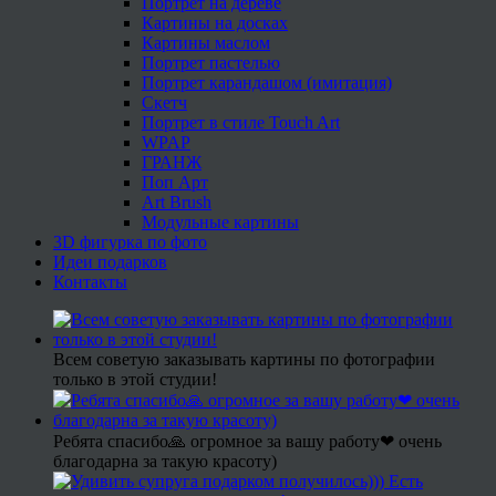
Портрет на дереве
Картины на досках
Картины маслом
Портрет пастелью
Портрет карандашом (имитация)
Скетч
Портрет в стиле Touch Art
WPAP
ГРАНЖ
Поп Арт
Art Brush
Модульные картины
3D фигурка по фото
Идеи подарков
Контакты
Всем советую заказывать картины по фотографии
только в этой студии!
Ребята спасибо🙏 огромное за вашу работу❤ очень
благодарна за такую красоту)