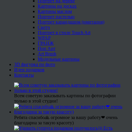
Портрет на дереве
Картины на досках
Картины маслом
Портрет пастелью
Портрет карандашом (имитация)
Скетч
Портрет в стиле Touch Art
WPAP
ГРАНЖ
Поп Арт
Art Brush
Модульные картины
3D фигурка по фото
Идеи подарков
Контакты
Всем советую заказывать картины по фотографии
только в этой студии!
Ребята спасибо🙏 огромное за вашу работу❤ очень
благодарна за такую красоту)