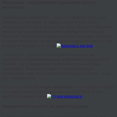
Живопись – классическое украшение вашего
интерьера
Украшать дом живописью – одна из старейших традиций
европейской культуры. В каждую эпоху в моде были
определенные стили и жанры живописи. На место портретов
барокко пришли романтические сюжетные полотна, а их
сменили стилизованные картины в духе авангарда. Несмотря
на смену тенденций, изобразительное искусство само по себе
никогда не выходило из моды.
Сегодня для украшения интерьера используется как
классическая
живопись маслом, картины
в традиционной
технике, так и абстрактные изображения современных
художников. Классика впишется в консервативное
оформление дома, а произведения абстракционистов – в хай-
тек и минимализм.
Если вас интересует
студия живописи,
чтобы купить картину,
то в нашей мастерской можно заказать полотна в любых
жанрах по вашему вкусу.
Живописные полотна на заказ в подарок
Картина считается универсальным подарком, уместным в