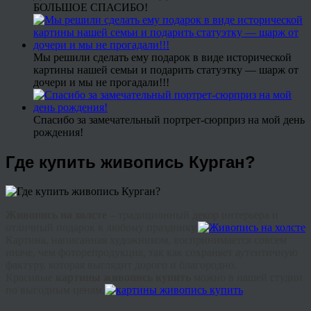
БОЛЬШОЕ СПАСИБО!
Мы решили сделать ему подарок в виде исторической
картины нашей семьи и подарить статуэтку — шарж от
дочери и мы не прогадали!!!
Спасибо за замечательный портрет-сюрприз на мой день
рождения!
Где купить живопись Курган?
Живопись на холсте
– традиционный декор интерьера и
отличный подарок к любому празднику.
Картина, написанная художником, воспринимается совсем
иначе, чем фоторепродукция, так как сохраняет аутентичную
фактуру, которая выглядит дорого и благородно.
Красивые
картины живопись купить
можно в нашей студии
по выгодным ценам.