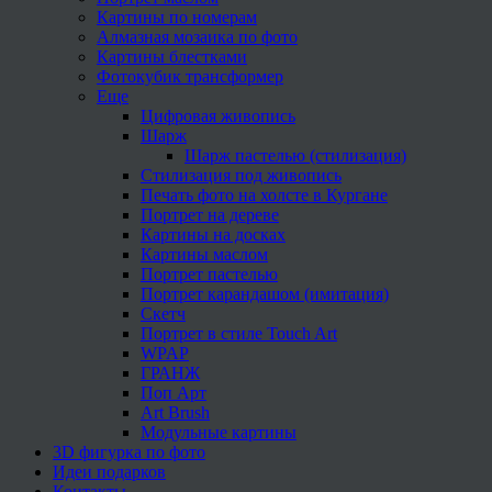
Картины по номерам
Алмазная мозаика по фото
Картины блестками
Фотокубик трансформер
Еще
Цифровая живопись
Шарж
Шарж пастелью (стилизация)
Стилизация под живопись
Печать фото на холсте в Кургане
Портрет на дереве
Картины на досках
Картины маслом
Портрет пастелью
Портрет карандашом (имитация)
Скетч
Портрет в стиле Touch Art
WPAP
ГРАНЖ
Поп Арт
Art Brush
Модульные картины
3D фигурка по фото
Идеи подарков
Контакты