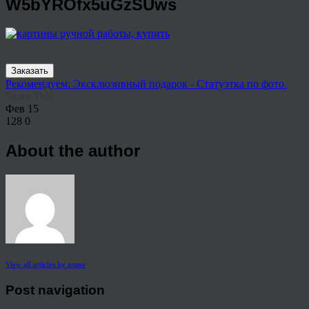
W5bYROfx5uGzSUws
Заказать
Рекомендуем: Эксклюзивный подарок - Статуэтка по фото.
Share This
Фев
15
128
0
About the author
View all articles by anton
Post navigation