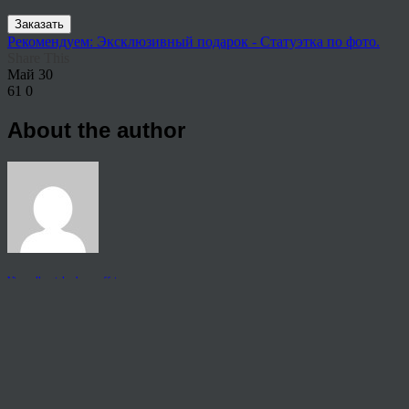
Заказать
Рекомендуем: Эксклюзивный подарок - Статуэтка по фото.
Share This
Май
30
61
0
About the author
View all articles by rauffri
Post navigation
←
Картина собаки на холсте купить
© 2026 Copyright.
Пользовательское соглашение на предоставление услуг
Политика конфиденциальности персональных данных