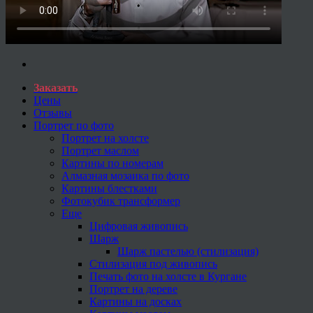
Заказать
Цены
Отзывы
Портрет по фото
Портрет на холсте
Портрет маслом
Картины по номерам
Алмазная мозаика по фото
Картины блестками
Фотокубик трансформер
Еще
Цифровая живопись
Шарж
Шарж пастелью (стилизация)
Стилизация под живопись
Печать фото на холсте в Кургане
Портрет на дереве
Картины на досках