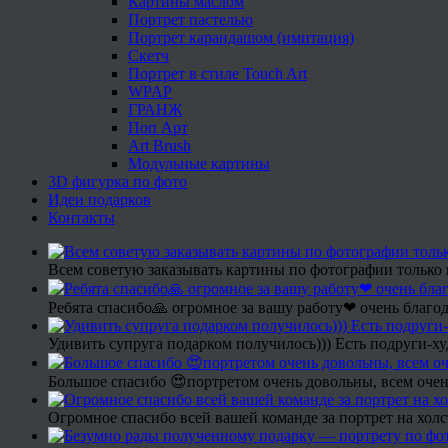
Картины маслом
Портрет пастелью
Портрет карандашом (имитация)
Скетч
Портрет в стиле Touch Art
WPAP
ГРАНЖ
Поп Арт
Art Brush
Модульные картины
3D фигурка по фото
Идеи подарков
Контакты
Всем советую заказывать картины по фотографии только 
Ребята спасибо🙏 огромное за вашу работу❤ очень благод
Удивить супруга подарком получилось))) Есть подруги-х
Большое спасибо 😍портретом очень довольны, всем очен
Огромное спасибо всей вашей команде за портрет на холс