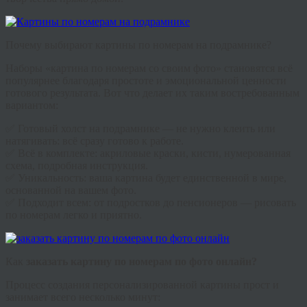
Почему выбирают картины по номерам на подрамнике?
Наборы «картина по номерам со своим фото» становятся всё
популярнее благодаря простоте и эмоциональной ценности
готового результата. Вот что делает их таким востребованным
вариантом:
✅ Готовый холст на подрамнике — не нужно клеить или
натягивать: всё сразу готово к работе.
✅ Всё в комплекте: акриловые краски, кисти, нумерованная
схема, подробная инструкция.
✅ Уникальность: ваша картина будет единственной в мире,
основанной на вашем фото.
✅ Подходит всем: от подростков до пенсионеров — рисовать
по номерам легко и приятно.
Как
заказать картину по номерам по фото онлайн?
Процесс создания персонализированной картины прост и
занимает всего несколько минут: