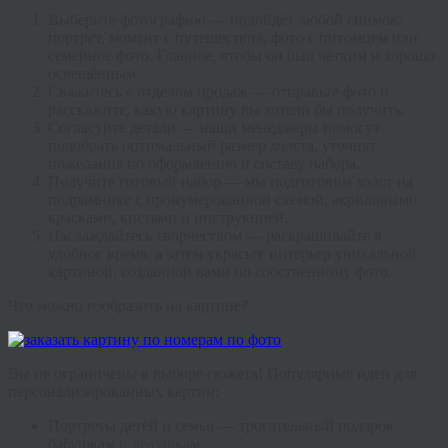
Выберите фотографию — подойдёт любой снимок:
портрет, момент с путешествия, фото с питомцем или
семейное фото. Главное, чтобы он был чётким и хорошо
освещённым.
Свяжитесь с отделом продаж — отправьте фото и
расскажите, какую картину вы хотели бы получить.
Согласуйте детали — наши менеджеры помогут
подобрать оптимальный размер холста, уточнят
пожелания по оформлению и составу набора.
Получите готовый набор — мы подготовим холст на
подрамнике с пронумерованной схемой, акриловыми
красками, кистями и инструкцией.
Наслаждайтесь творчеством — раскрашивайте в
удобное время, а затем украсьте интерьер уникальной
картиной, созданной вами по собственному фото.
Что можно изобразить на картине?
Вы не ограничены в выборе сюжета! Популярные идеи для
персонализированных картин:
Портреты детей и семьи — трогательный подарок
бабушкам и дедушкам.