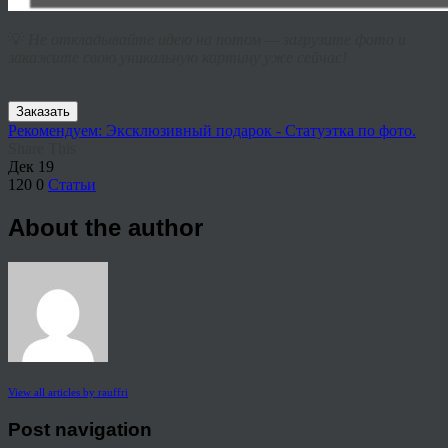
💡
Не откладывайте идею на потом — загрузите фото и
закажите свою уникальную картину уже сейчас!
Заказать
Рекомендуем: Эксклюзивный подарок - Статуэтка по фото.
Share This
Дек
19
120
0
Статьи
About the author
View all articles by rauffri
Post navigation