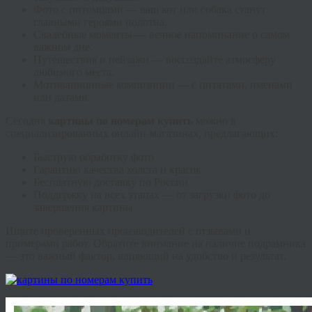
Фото с питомцами — ваш кот или собака станут
главными героями полотна.
Свадебные моменты — вечное напоминание о самом
важном дне.
Путешествия и пейзажи — воссоздайте атмосферу
любимого места.
Мотивационные композиции — с цитатами, именами
или датами.
Сегодня
картины по номерам купить
можно в
специализированных онлайн-магазинах, предлагающих:
Быструю обработку фото
Гарантию качества холста и красок
Бесплатную доставку по России
Поддержку на всех этапах — от загрузки фото до
завершения картины
Ищите проверенных производителей с отзывами и
примерами работ. Обратите внимание на наличие подрамника
— это важный фактор, влияющий на удобство и результат.