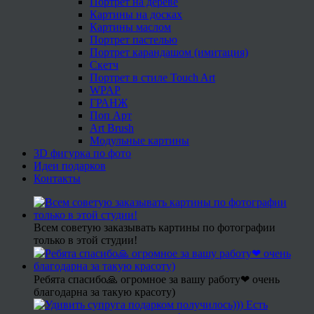
Портрет на дереве
Картины на досках
Картины маслом
Портрет пастелью
Портрет карандашом (имитация)
Скетч
Портрет в стиле Touch Art
WPAP
ГРАНЖ
Поп Арт
Art Brush
Модульные картины
3D фигурка по фото
Идеи подарков
Контакты
Всем советую заказывать картины по фотографии
только в этой студии!
Ребята спасибо🙏 огромное за вашу работу❤ очень
благодарна за такую красоту)