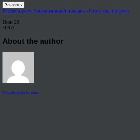
Заказать
Рекомендуем: Эксклюзивный подарок - Статуэтка по фото.
Share This
Июн
28
108
0
About the author
View all articles by anton
Post navigation
←
Картина по номерам по фото, портреты на холсте и дереве в
© 2026 Copyright.
Пользовательское соглашение на предоставление услуг
Политика конфиденциальности персональных данных
тел.: 8 800 222 02 86