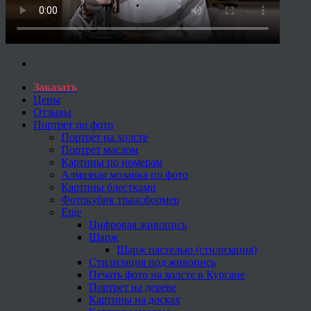
Заказать
Цены
Отзывы
Портрет по фото
Портрет на холсте
Портрет маслом
Картины по номерам
Алмазная мозаика по фото
Картины блестками
Фотокубик трансформер
Еще
Цифровая живопись
Шарж
Шарж пастелью (стилизация)
Стилизация под живопись
Печать фото на холсте в Кургане
Портрет на дереве
Картины на досках