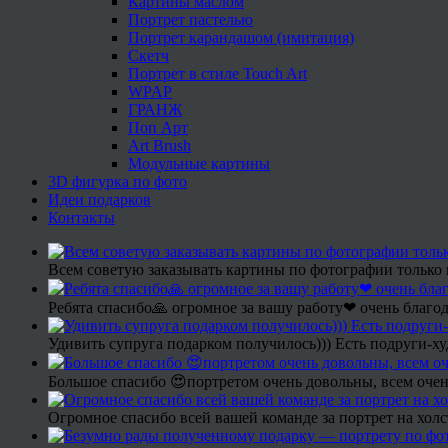
Картины маслом
Портрет пастелью
Портрет карандашом (имитация)
Скетч
Портрет в стиле Touch Art
WPAP
ГРАНЖ
Поп Арт
Art Brush
Модульные картины
3D фигурка по фото
Идеи подарков
Контакты
Всем советую заказывать картины по фотографии только 
Ребята спасибо🙏 огромное за вашу работу❤ очень благод
Удивить супруга подарком получилось))) Есть подруги-х
Большое спасибо 😍портретом очень довольны, всем очен
Огромное спасибо всей вашей команде за портрет на холс