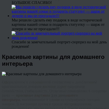
БОЛЬШОЕ СПАСИБО!
Мы решили сделать ему подарок в виде исторической
картины нашей семьи и подарить статуэтку — шарж от
дочери и мы не прогадали!!!
Спасибо за замечательный портрет-сюрприз на мой день
рождения!
Красивые картины для домашнего
интерьера
Оформленное в современной стилистике и дополненное
оригинальным декором жилище дарит ощущение
спокойствия, стабильности. Отличные помощники в создании
уюта —
красивые картины для домашнего
интерьера,
выполненные в одном из популярных сегодня
жанров. В настоящее время в
тренде
абстракционизм,
природа, пейзажи,
анималистика
и т.д. Такие художественные