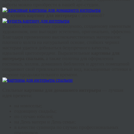
работы можно приобрести в нашей арт-студии.
Где
купить картину для интерьера
с доставкой?
Подобно живописному произведению, созданному именитым
художником, они выглядят эстетично, оригинально, эффектно.
Благодаря применению высококачественных материалов:
плотного холста на натуральной основе, стойких чернил
мастерам удается добиваться безупречного качества,
идеальной цветопередачи. Выразительные
картины для
интерьера спальни,
а также полотна для оформления
гостиных, холлов, домашних библиотек и других помещений
сохраняют свой привлекательный вид, насыщенные оттенки в
течение продолжительного времени.
Стильные
картины для домашнего интерьера
— лучшая
идея презента:
на новоселье;
годовщину свадьбы;
по случаю юбилея;
на День матери и День семьи;
в качестве сувенира по случаю профессиональных
праздников.