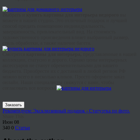
Выбрать и
купить картины для интерьера недорого
вы
можете в нашей студии
.
Это отличный подарок и лучший
способ придать помещению индивидуальность,
завершенность, привлекательный вид. На стоимость
художественного произведения влияет выбранный размер,
стиль обработки, а также наличие багета.
Смотрятся
картины для интерьера,
представленные в нашей
коллекции, статусно и дорого. Однако цены интерьерных
аксессуаров не станут обременительными для вашего
бюджета. Приобрести их с доставкой в любой регион РФ
можно всего в несколько кликов. Просто оформите заказ
онлайн. Наши специалисты свяжутся с вами, чтобы
согласовать все вопросы.
Заказать
Рекомендуем: Эксклюзивный подарок - Статуэтка по фото.
Share This
Июн
08
340
0
Статьи