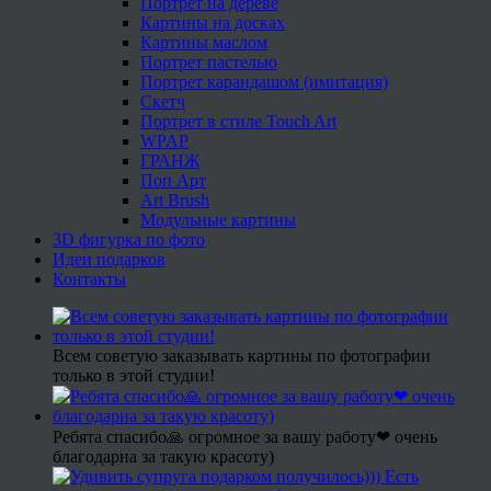
Портрет на дереве
Картины на досках
Картины маслом
Портрет пастелью
Портрет карандашом (имитация)
Скетч
Портрет в стиле Touch Art
WPAP
ГРАНЖ
Поп Арт
Art Brush
Модульные картины
3D фигурка по фото
Идеи подарков
Контакты
Всем советую заказывать картины по фотографии
только в этой студии!
Ребята спасибо🙏 огромное за вашу работу❤ очень
благодарна за такую красоту)