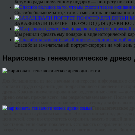
Безумно рады полученному подарку — портрету по фото,
Спасибо большое за то, что мы смогли так не ожиданно
ЗАКАЗЫВАЛИ ПОРТРЕТ ПО ФОТО ДЛЯ ДОЧКИ КО ДН
Мы решили сделать ему подарок в виде исторической кар
Спасибо за замечательный портрет-сюрприз на мой день 
Нарисовать генеалогическое древо
Для большинства из нас значима и интересна информация о сво
составит труда сохранить для подрастающего поколения истор
древа.
Красиво
визуализированные
родственные связи
—
дост
древо семьи,
прежде всего, мы разрабатываем макет. После ег
завершении работ макет направляется заказчику для финальн
Г
енеалогическое
др
наполненный глубоким смыслом. Это достойный подарок для 
ценностей, если вы стремитесь сохранить память о вашей дин
восстановления связи поколений
.
Стоимость оформления зависи
разработке наши художники учитывают все пожелания. Звоните