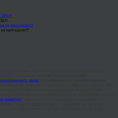
ИБО!
не прогадали!!!
ытые фотографии, старые открытки, благодаря которым не
радиции, предлагаем
создание генеалогического
Чтобы
нарисовать генеалогическое
ции
портретов, выполняет отрисовку в цифровом формате. По
а плотном профессиональном холсте при помощи печати.
 оформление на холсте превратит его в эксклюзивный презент,
Если вам близка идея возрождения семейных
ебенка.
Создание дерева семьи — значимый шаг на пути
ата, наличия дополнительных текстовых материалов. При