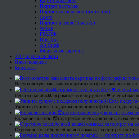
Картины маслом
Портрет пастелью
Портрет карандашом (имитация)
Скетч
Портрет в стиле Touch Art
WPAP
ГРАНЖ
Поп Арт
Art Brush
Модульные картины
3D фигурка по фото
Идеи подарков
Контакты
Всем советую заказывать картины по фотографии только 
Ребята спасибо🙏 огромное за вашу работу❤ очень благод
Удивить супруга подарком получилось))) Есть подруги-х
Большое спасибо 😍портретом очень довольны, всем очен
Огромное спасибо всей вашей команде за портрет на холс