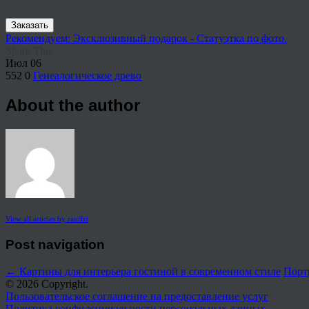
Заказать
Рекомендуем: Эксклюзивный подарок - Статуэтка по фото.
Share This
Июл
06
552
0
Генеалогическое древо
About the author
View all articles by rauffri
Post navigation
←
Картины для интерьера гостиной в современном стиле
Порт
© 2026 Copyright.
Пользовательское соглашение на предоставление услуг
Политика конфиденциальности персональных данных