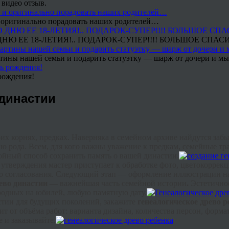
 видео отзыв.
 и оригинально порадовать наших родителей…
Ю ЕЕ 18-ЛЕТИЯ!.. ПОДАРОК-СУПЕР!!!! БОЛЬШОЕ СПАС
тины нашей семьи и подарить статуэтку — шарж от дочери и мы 
рождения!
 династии
их корнях, предках. Наверняка в семейном архиве найдутся заб
ию рода. Всем, для кого важны уважение к предкам, семейные т
ойный способ сохранить память о вашей династии.
о утверждения мастер приступает к обработке фото,
цветокоррек
ого согласования. Следующий этап — оформление иллюстрации н
ево династии —
важнейшая часть семейной истории
.
Эстетичное
родных на юбилей, любую памятную дату.
астии для будущих поколений, закажите
генеалогическое древо р
т от объёма работ: варианта дизайна, количества персон, форм
 и заказывайте.