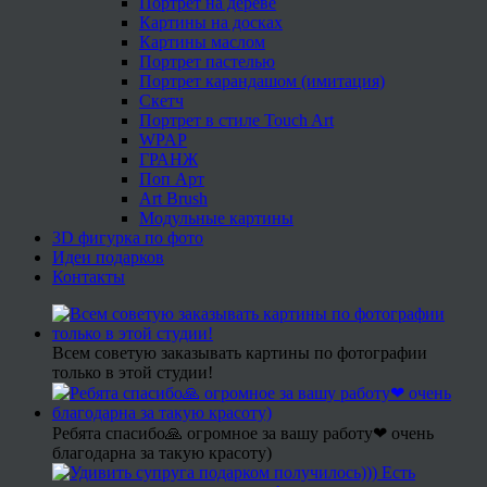
Портрет на дереве
Картины на досках
Картины маслом
Портрет пастелью
Портрет карандашом (имитация)
Скетч
Портрет в стиле Touch Art
WPAP
ГРАНЖ
Поп Арт
Art Brush
Модульные картины
3D фигурка по фото
Идеи подарков
Контакты
Всем советую заказывать картины по фотографии
только в этой студии!
Ребята спасибо🙏 огромное за вашу работу❤ очень
благодарна за такую красоту)