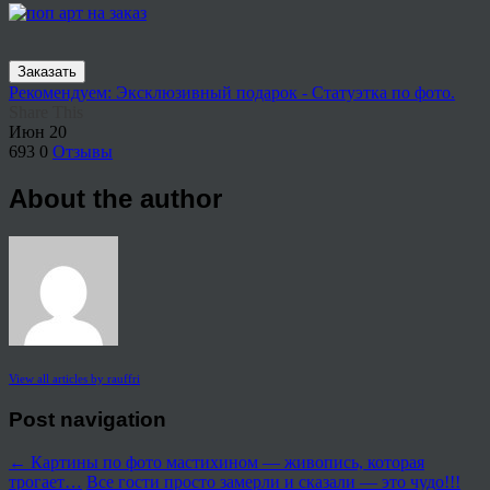
Заказать
Рекомендуем: Эксклюзивный подарок - Статуэтка по фото.
Share This
Июн
20
693
0
Отзывы
About the author
View all articles by rauffri
Post navigation
←
Картины по фото мастихином — живопись, которая
трогает…
Все гости просто замерли и сказали — это чудо!!!