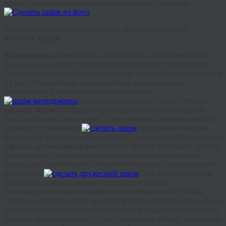
эффект неожиданного, но очень приятного сюрприза.
Что подарить на юбилей, свадьбу, другие торжества?
Конечно,
шарж
Молодожены
,
именинники, выпускники, без сомнения, по
достоинству оценят такой необычный презент. К примеру,
свадебное сатирическое изображение порадует новобрачных и
их гостей позитивом, своим добрым, благодушным
отношением к изображенным персонажам.
Приближается юбилей босса? Можно
сделать шарж,
изобразив одно из увлечений начальника:
охоту, рыбалку, баню, гольф. Такая юмористическая картина
называется сюжетной.
Приглашены на день
рождения к приятелю, но не знаете, что подарить? Предлагаем
сделать дружеский шарж-
портрет. Мастер изобразит друга в
любом образе, добьется безупречного сходства, передаст
уникальные особенности личности человека, изображенного
на картине.
Если вы занимаетесь
развитием своего бизнеса в интернете и хотите
индивидуализировать профиль в
соцсетях
,
мессенджерах
,
советуем
сделать шарж-
аватарку
.
Прикольный портрет будет
работать на ваш персональный бренд. Каждый выполненный
нашими мастерами заказ — это уникальная работа: эффектная,