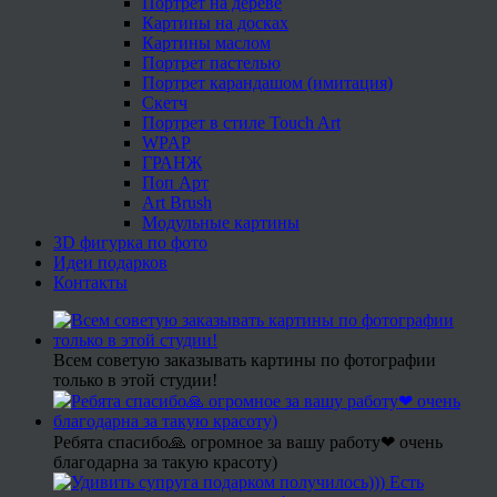
Портрет на дереве
Картины на досках
Картины маслом
Портрет пастелью
Портрет карандашом (имитация)
Скетч
Портрет в стиле Touch Art
WPAP
ГРАНЖ
Поп Арт
Art Brush
Модульные картины
3D фигурка по фото
Идеи подарков
Контакты
Всем советую заказывать картины по фотографии
только в этой студии!
Ребята спасибо🙏 огромное за вашу работу❤ очень
благодарна за такую красоту)