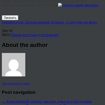
яркая, красиво оформленная, способная гармонично
дополнить интерьер любого стиля.
Заказать
Рекомендуем: Эксклюзивный подарок - Статуэтка по фото.
Share This
Дек
02
969
0
Шарж пастелью (стилизация)
About the author
View all articles by rauffri
Post navigation
←
Классический портрет маслом, одна из идей подарка