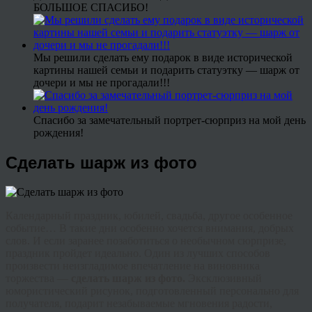
БОЛЬШОЕ СПАСИБО!
Мы решили сделать ему подарок в виде исторической
картины нашей семьи и подарить статуэтку — шарж от
дочери и мы не прогадали!!!
Спасибо за замечательный портрет-сюрприз на мой день
рождения!
Сделать шарж из фото
Календарный праздник, юбилей, свадьба, другое особенное
событие… В такие дни особенно хочется внимания, добрых
слов. И если заранее позаботиться о необычном сюрпризе,
праздник пройдет идеально. Один из лучших способов
произвести неизгладимое впечатление на виновника
торжества —
сделать шарж из фото.
Эксклюзивный
юмористический рисунок, подготовленный персонально для
получателя, подарит незабываемые мгновения радости,